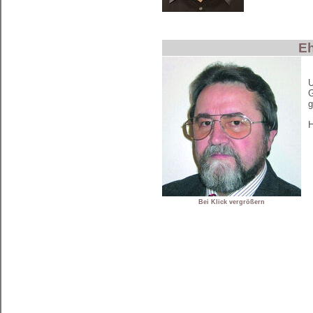
Eh
U
G
g
H
Bei Klick vergrößern